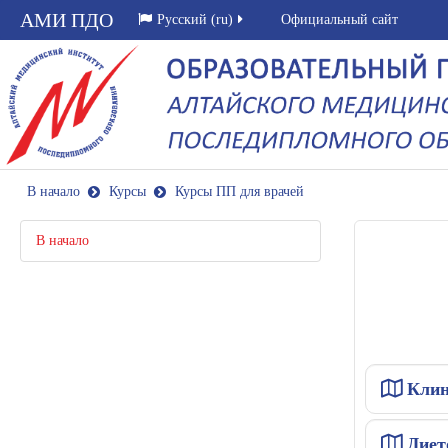
АМИ ПДО
Русский ‎(ru)‎
Официальный сайт
В начало
Курсы
Курсы ПП для врачей
В начало
Клин
Диет