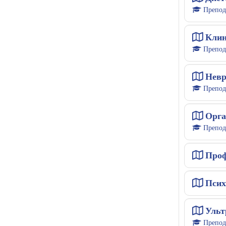
Препод
Клин
Препод
Невр
Препод
Орга
Препод
Проф
Псих
Ульт
Препод